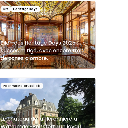
Art
HeritageDays
Bilan des Heritage Days 2025 : un
succès mitigé, avec encore trop
de zones d’ombre.
Patrimoine bruxellois
Le château de la Héronnière à
Watermael-Boitsfort : un joyau