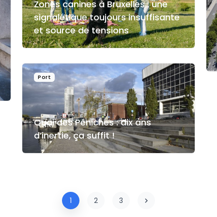
Zones canines à Bruxelles : une
signalétique toujours insuffisante
et source de tensions
Port
Quai des Péniches : dix ans
d’inertie, ça suffit !
1
2
3