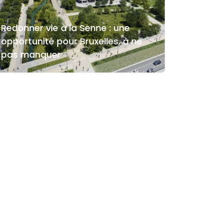
Redonner vie à la Senne : une
opportunité pour Bruxelles, à ne
pas manquer