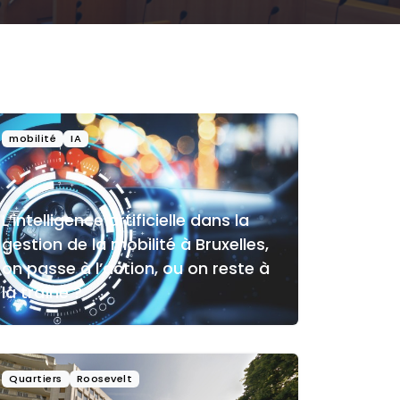
mobilité
IA
L’intelligence artificielle dans la
gestion de la mobilité à Bruxelles,
on passe à l’action, ou on reste à
la traîne ?
Quartiers
Roosevelt