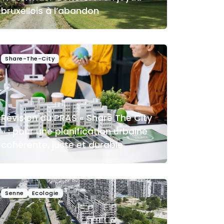
bruxellois à l’abandon
Share-The-City
Révision du PRAS « Share The City
» : pour une planification urbaine
cohérente, juste et durable
Senne
Ecologie