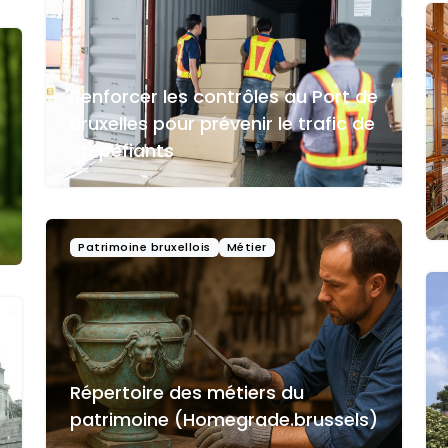
Renforcer les contrôles au Port de
Bruxelles pour prévenir le trafic de
stupéfiants
Patrimoine bruxellois
Métier
Répertoire des métiers du
patrimoine (Homegrade.brussels)