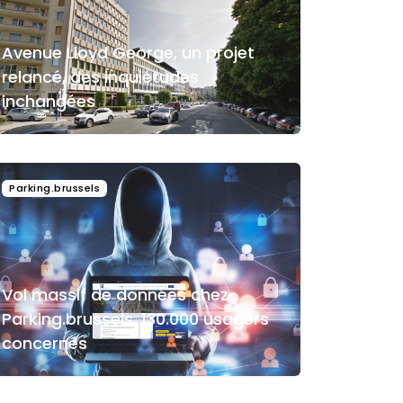
Avenue Lloyd George, un projet
relancé, des inquiétudes
inchangées
Parking.brussels
Vol massif de données chez
Parking.brussels, 130.000 usagers
concernés