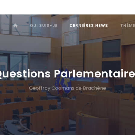
QUI SUIS-JE
DERNIÈRES NEWS
THÈM
uestions Parlementair
Geoffroy Coomans de Brachène