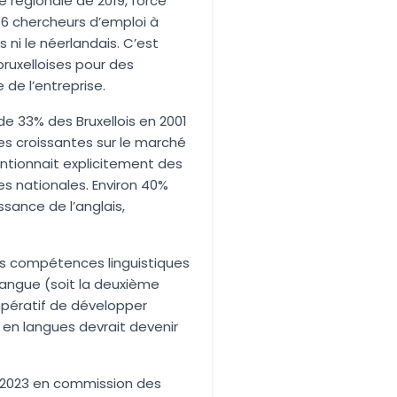
e régionale de 2019, force
836 chercheurs d’emploi à
s ni le néerlandais
. C’est
uxelloises pour des
de l’entreprise.
e 33% des Bruxellois en 2001
es croissantes sur le marché
mentionnait explicitement des
ues nationales
. Environ 40%
sance de l’anglais,
les compétences linguistiques
langue (soit la deuxième
impératif de développer
n en langues devrait devenir
n 2023 en commission des