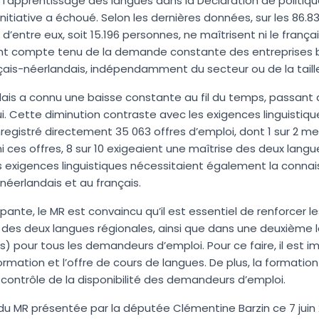
 l’apprentissage des langues dans la Déclaration de politiqu
nitiative a échoué. Selon les dernières données,
sur les 86.
d’entre eux, soit 15.196 personnes, ne maîtrisent ni le françai
nt compte tenu de la demande constante des entreprises br
is-néerlandais, indépendamment du secteur ou de la taille 
is a connu une baisse constante au fil du temps, passant d
i. Cette diminution contraste avec les exigences linguistiqu
a enregistré directement 35 063 offres d’emploi, dont 1 sur 2 
i ces offres, 8 sur 10 exigeaient une maîtrise des deux lang
 exigences linguistiques nécessitaient également la connais
erlandais et au français.
upante,
le MR est convaincu qu’il est essentiel de renforcer 
 des deux langues régionales
, ainsi que dans une deuxième 
ais) pour tous les demandeurs d’emploi. Pour ce faire, il est 
rmation et l’offre de cours de langues. De plus, la formatio
ontrôle de la disponibilité des demandeurs d’emploi.
n du MR présentée par la députée Clémentine Barzin ce 7 jui