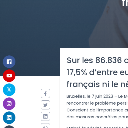
f
Sur les 86.836 
17,5% d’entre eu
français ni le 
Bruxelles, le 7 juin 2023 – 
rencontrer le problème persi
Conscient de l’importance cr
des mesures concrètes pour 