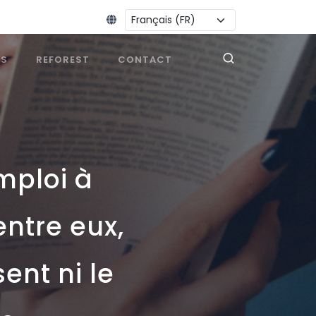
Changer la langue :
ES
REFOREST
CONTACT
mploi à
entre eux,
ent ni le