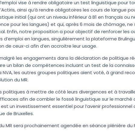
’emploi vise à
rendre obligatoire un test linguistique pour 
Actiris, ainsi qu’à
rendre obligatoires les cours de langue p
tique initial
(qui ont un niveau inférieur à B1 en français ou n
e pour les langues) et qui, après 6 mois de chômage, ne 
l. Enfin, notre proposition a pour objectif de renforcer les o
 d’emploi en langues, singulièrement la plateforme Bruling
n de ceux-ci afin d’en accroitre leur usage.
 malgré les engagements dans la déclaration de politique rég
re un bilan de compétences incluant un test de la connaissa
a NVA, les autres groupes politiques aient voté, à grand reco
lution du MR.
s politiques à mettre de côté leurs divergences et à travail
ficaces afin de combler le fossé linguistique sur le marché de
est un investissement essentiel pour l’avenir professionne
e de Bruxelles.
n du MR sera prochainement agendée en séance plénière du P