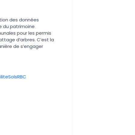
sation des données
le du patrimoine
munales pour les permis
ttage d’arbres. C’est la
manière de s’engager
liteSolsRBC