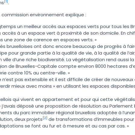
[1]
ns
.
en commission environnement explique :
temps un meilleur accès aux espaces verts pour tous les Bru
as accès à un espace vert à proximité de son domicile. En chi
ns une zone de carence en espaces verts. »
ités bruxelloises ont donc encore beaucoup de progrès à fair
e pour grande partie à la qualité de vie, à la qualité de l’air,
ville d’une riche biodiversité. La végétalisation rend aussi la 
égion de Bruxelles-Capitale compte environ 8000 hectares d
rie contre 10% au centre-ville. »
e n’est pas extensible et il est difficile de créer de nouveau
verdir mieux avec moins » en utilisant les espaces disponible
ellois qui vivent en appartement et pour qui cette végétalis
j’avais déposé une proposition de résolution au Parlement b
ents du parc immobilier régional bruxellois adoptée à l’unanim
[2]
lution, deux projets
de transformations d’immeubles pour le
daptations se font au fur et à mesure et au cas par cas. »