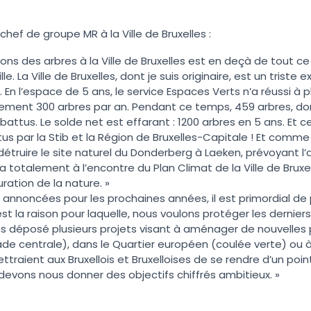
ef de groupe MR à la Ville de Bruxelles :
ions des arbres à la Ville de Bruxelles est en deçà de tout ce
ille. La Ville de Bruxelles, dont je suis originaire, est un trist
n l’espace de 5 ans, le service Espaces Verts n’a réussi à 
ulement 300 arbres par an. Pendant ce temps, 459 arbres, do
attus. Le solde net est effarant : 1200 arbres en 5 ans. Et
 par la Stib et la Région de Bruxelles-Capitale ! Et comme si 
détruire le site naturel du Donderberg à Laeken, prévoyant 
a totalement à l’encontre du Plan Climat de la Ville de Bruxelle
ration de la nature. »
 annoncées pour les prochaines années, il est primordial de
est la raison pour laquelle, nous voulons protéger les dernier
ns déposé plusieurs projets visant à aménager de nouvelle
de centrale), dans le Quartier européen (coulée verte) o
traient aux Bruxellois et Bruxelloises de se rendre d’un point 
devons nous donner des objectifs chiffrés ambitieux. »