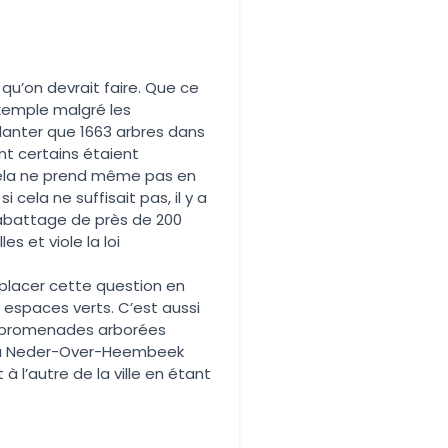
 qu’on devrait faire. Que ce
e exemple malgré les
planter que 1663 arbres dans
nt certains étaient
 cela ne prend même pas en
cela ne suffisait pas, il y a
l’abattage de près de 200
s et viole la loi
 placer cette question en
s espaces verts. C’est aussi
s promenades arborées
u à Neder-Over-Heembeek
à l’autre de la ville en étant