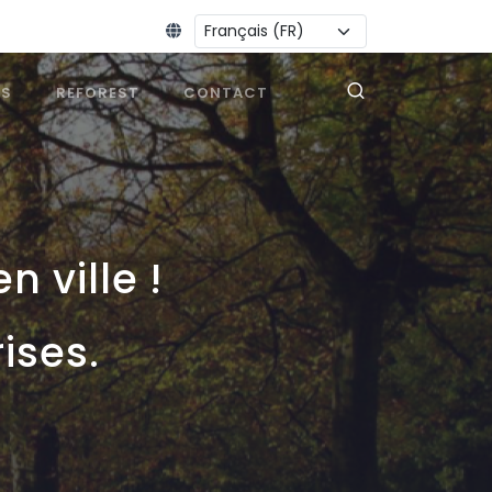
Changer la langue :
ES
REFOREST
CONTACT
n ville !
ises.