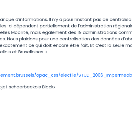
 manque d’informations. Il n’y a pour l’instant pas de centrali
les-ci dépendent partiellement de l’administration régiona
uxelles Mobilité, mais également des 19 administrations com
es. Nous plaidons pour une centralisation des données d’aba
exactement ce qui doit encore être fait. Et c’est la seule 
lois et Bruxelloises. »
nement.brussels/opac_css/elecfile/STUD_2006_Impermeabi
rojet schaerbeekois Blockx