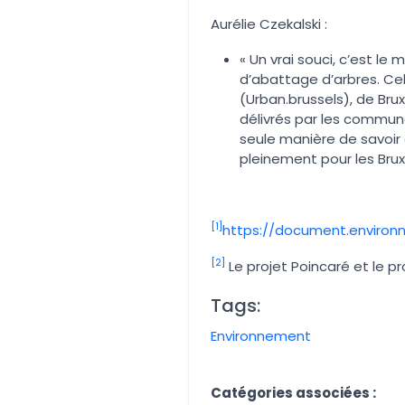
Aurélie Czekalski :
« Un vrai souci, c’est le
d’abattage d’arbres. Cel
(Urban.brussels), de Br
délivrés par les commun
seule manière de savoir 
pleinement pour les Bruxel
[1]
https://document.environ
[2]
Le projet Poincaré et le p
Tags:
Environnement
Aucune image trouvée.
Catégories associées :