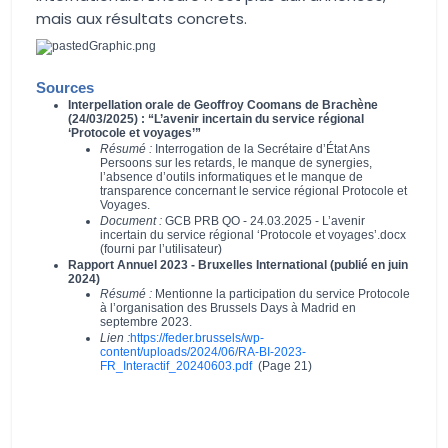
mais aux résultats concrets.
Sources
Interpellation orale de Geoffroy Coomans de Brachène
(24/03/2025) : “L’avenir incertain du service régional
‘Protocole et voyages’”
Résumé :
Interrogation de la Secrétaire d’État Ans
Persoons sur les retards, le manque de synergies,
l’absence d’outils informatiques et le manque de
transparence concernant le service régional Protocole et
Voyages.
Document :
GCB PRB QO - 24.03.2025 - L’avenir
incertain du service régional ‘Protocole et voyages’.docx
(fourni par l’utilisateur)
Rapport Annuel 2023 - Bruxelles International (publié en juin
2024)
Résumé :
Mentionne la participation du service Protocole
à l’organisation des Brussels Days à Madrid en
septembre 2023.
Lien :
https://feder.brussels/wp-
content/uploads/2024/06/RA-BI-2023-
FR_Interactif_20240603.pdf
(Page 21)
Aucune image trouvée.