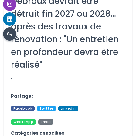
Debroux devrait être
détruit fin 2027 ou 2028…
après des travaux de
rénovation : "Un entretien
en profondeur devra être
réalisé"
.
Aucune image trouvée.
Partage :
Facebook
Twitter
LinkedIn
WhatsApp
Email
Pdf
Print
Catégories associées :