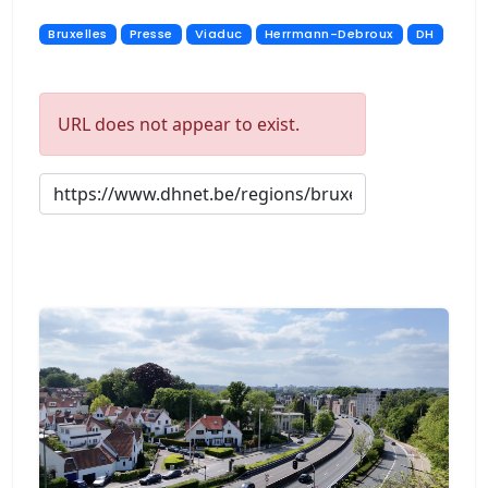
Bruxelles
Presse
Viaduc
Herrmann-Debroux
DH