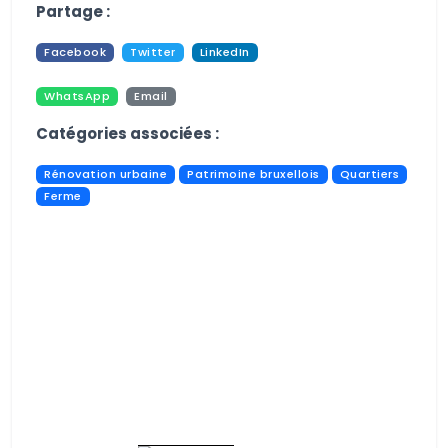
Partage :
Facebook
Twitter
LinkedIn
WhatsApp
Email
Pdf
Print
Catégories associées :
Rénovation urbaine
Patrimoine bruxellois
Quartiers
Ferme