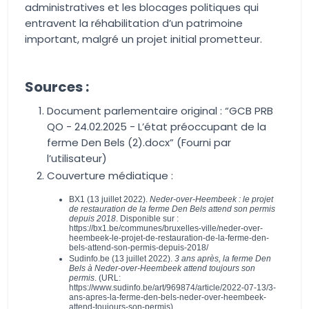
administratives et les blocages politiques qui
entravent la réhabilitation d’un patrimoine
important, malgré un projet initial prometteur.
Sources :
Document parlementaire original : “GCB PRB
QO - 24.02.2025 - L’état préoccupant de la
ferme Den Bels (2).docx” (Fourni par
l’utilisateur)
Couverture médiatique :
BX1 (13 juillet 2022).
Neder-over-Heembeek : le projet
de restauration de la ferme Den Bels attend son permis
depuis 2018
. Disponible sur :
https://bx1.be/communes/bruxelles-ville/neder-over-
heembeek-le-projet-de-restauration-de-la-ferme-den-
bels-attend-son-permis-depuis-2018/
Sudinfo.be (13 juillet 2022).
3 ans après, la ferme Den
Bels à Neder-over-Heembeek attend toujours son
permis
. (URL:
https://www.sudinfo.be/art/969874/article/2022-07-13/3-
ans-apres-la-ferme-den-bels-neder-over-heembeek-
attend-toujours-son-permis)