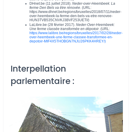
DHnet.be (11 juillet 2018).
Neder-over-Heembeek: La
ferme Den Bels va être rénovée
. (URL:
https://www.dhnet.be/regions/bruxelles/2018/07/11/neder-
over-heembeek-la-ferme-den-bels-va-etre-renovee-
HUN3TVB535CNVKJ3BVF253UETI/)
LaLibre.be (28 février 2017).
Neder-Over-Heembeek:
Une ferme classée transformée en dépotoir
. (URL:
https://www.lalibre.be/regions/bruxelles/2017/02/28/neder-
over-heembeek-une-ferme-classee-transformee-en-
depotoir-MIF4X5THOBGN7NJU26PKK4HREY/)
Interpellation
parlementaire :