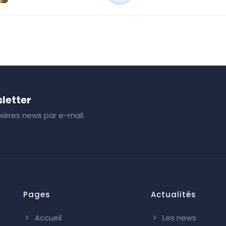
letter
ières news par e-mail.
Pages
Actualités
Accueil
Les news