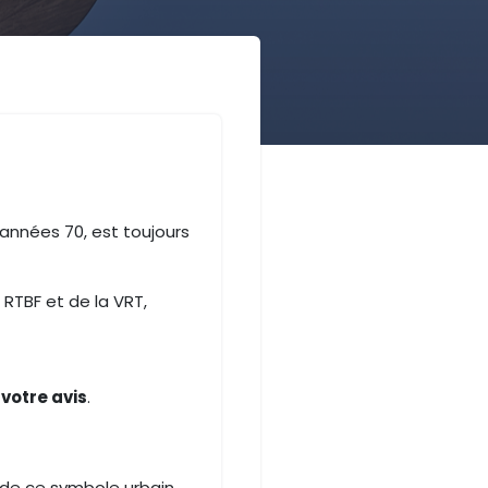
s années 70, est toujours
 RTBF et de la VRT,
votre avis
.
 de ce symbole urbain.