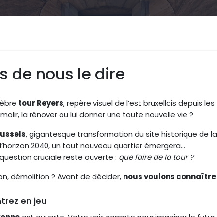
s de nous le dire
lèbre
tour Reyers
, repère visuel de l’est bruxellois depuis le
molir, la rénover ou lui donner une toute nouvelle vie ?
ussels
, gigantesque transformation du site historique de la
l’horizon 2040, un tout nouveau quartier émergera…
question cruciale reste ouverte :
que faire de la tour ?
on, démolition ? Avant de décider,
nous voulons connaître 
trez en jeu
yenne
est ouverte. Votre voix compte pour imaginer le futur